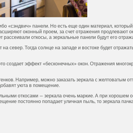
ибо «сэндвич» панели. Но есть еще один материал, которы
асширяют оконный проем, за счет отражения продлевают ок
т рассеивали откосы, а зеркальные панели будут его отража
на север. Тогда солнце на западе и востоке будет отражать
 это создает эффект «бесконечных» окон. Отражения много
тенков. Например, можно заказать зеркала с желтоватым от
 добавят уюта в помещение.
альными откосами — зеркала очень маркие. А при хорошем 
омещение постоянно попадает уличная пыль, то зеркала пач