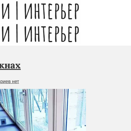
кнах
риев нет