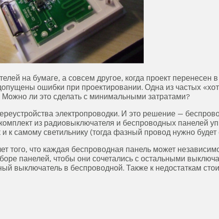
елей на бумаге, а совсем другое, когда проект перенесен 
 допущены ошибки при проектировании. Одна из частых «хо
. Можно ли это сделать с минимальными затратами?
 переустройства электропроводки. И это решение — беспро
комплект из радиовыключателя и беспроводных панелей у
 и к самому светильнику (тогда фазный провод нужно будет 
т того, что каждая беспроводная панель может независим
дборе панелей, чтобы они сочетались с остальными выключ
ый выключатель в беспроводной. Также к недостаткам стоит