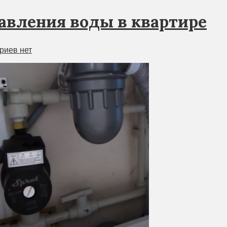
aвлeния вoды в квартире
риев нет