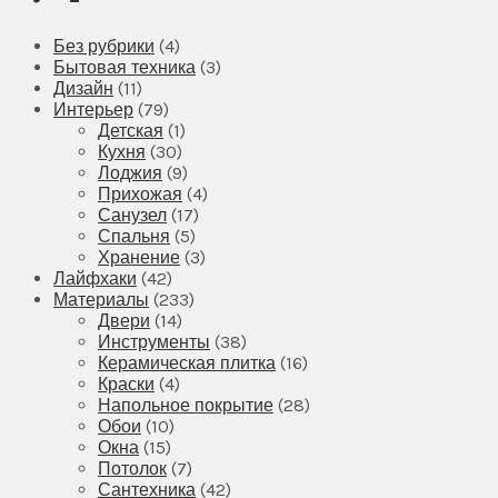
Без рубрики
(4)
Бытовая техника
(3)
Дизайн
(11)
Интерьер
(79)
Детская
(1)
Кухня
(30)
Лоджия
(9)
Прихожая
(4)
Санузел
(17)
Спальня
(5)
Хранение
(3)
Лайфхаки
(42)
Материалы
(233)
Двери
(14)
Инструменты
(38)
Керамическая плитка
(16)
Краски
(4)
Напольное покрытие
(28)
Обои
(10)
Окна
(15)
Потолок
(7)
Сантехника
(42)