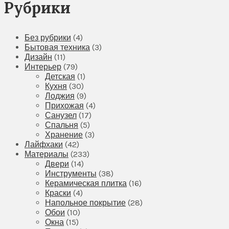
Рубрики
Без рубрики
(4)
Бытовая техника
(3)
Дизайн
(11)
Интерьер
(79)
Детская
(1)
Кухня
(30)
Лоджия
(9)
Прихожая
(4)
Санузел
(17)
Спальня
(5)
Хранение
(3)
Лайфхаки
(42)
Материалы
(233)
Двери
(14)
Инструменты
(38)
Керамическая плитка
(16)
Краски
(4)
Напольное покрытие
(28)
Обои
(10)
Окна
(15)