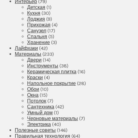
Интерьер
(79)
Детская
(1)
Кухня
(30)
Лоджия
(9)
Прихожая
(4)
Санузел
(17)
Спальня
(5)
Хранение
(3)
Лайфхаки
(42)
Материалы
(233)
Двери
(14)
Инструменты
(38)
Керамическая плитка
(16)
Краски
(4)
Напольное покрытие
(28)
Обои
(10)
Окна
(15)
Потолок
(7)
Сантехника
(42)
Умный дом
(1)
Черновые материалы
(7)
Электрика
(40)
Полезные советы
(146)
Правильная технология
(64)