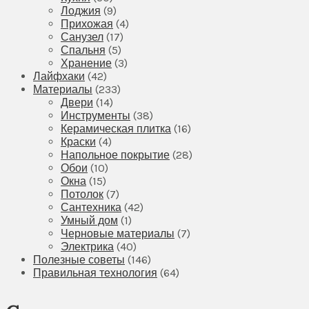
Лоджия
(9)
Прихожая
(4)
Санузел
(17)
Спальня
(5)
Хранение
(3)
Лайфхаки
(42)
Материалы
(233)
Двери
(14)
Инструменты
(38)
Керамическая плитка
(16)
Краски
(4)
Напольное покрытие
(28)
Обои
(10)
Окна
(15)
Потолок
(7)
Сантехника
(42)
Умный дом
(1)
Черновые материалы
(7)
Электрика
(40)
Полезные советы
(146)
Правильная технология
(64)