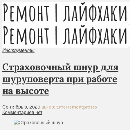
Инструменты
Страховочный шнур для
шуруповерта при работе
на высоте
Сентябрь 9, 2020
автор: t.me/remontprosto
Комментариев нет