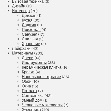
Бытовая техника
(3)
Дизайн
(11)
Интерьер
(79)
Детская
(1)
Кухня
(30)
Лоджия
(9)
Прихожая
(4)
Санузел
(17)
Спальня
(5)
Хранение
(3)
Лайфхаки
(42)
Материалы
(233)
Двери
(14)
Инструменты
(38)
Керамическая плитка
(16)
Краски
(4)
Напольное покрытие
(28)
Обои
(10)
Окна
(15)
Потолок
(7)
Сантехника
(42)
Умный дом
(1)
Черновые материалы
(7)
Электрика
(40)