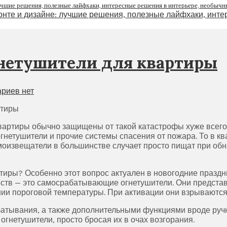
нетушители для квартиры
риев нет
 квартиры обычно защищены от такой катастрофы хуже всег
гнетушители и прочие системы спасения от пожара. То в кв
моизвещатели в большинстве случает просто пищат при обн
иры? Особенно этот вопрос актуален в новогодние праздни
йств — это самосрабатывающие огнетушители. Они предста
ии пороговой температуры. При активации они взрываются
батывания, а также дополнительными функциями вроде руч
гнетушители, просто бросая их в очах возгорания.