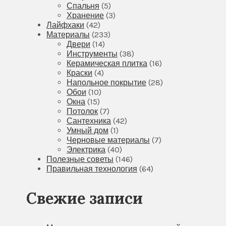
Спальня
(5)
Хранение
(3)
Лайфхаки
(42)
Материалы
(233)
Двери
(14)
Инструменты
(38)
Керамическая плитка
(16)
Краски
(4)
Напольное покрытие
(28)
Обои
(10)
Окна
(15)
Потолок
(7)
Сантехника
(42)
Умный дом
(1)
Черновые материалы
(7)
Электрика
(40)
Полезные советы
(146)
Правильная технология
(64)
Свежие записи