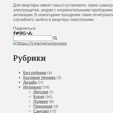
Для квартиры имеет смысл установить такие самоср
электрощитке, рядом с нагревательными приборами.
активации. В новогодние праздники такие огнетушит
случайного залета в квартиру пиротехники.
Поделиться:
Рубрики
Без рубрики
(4)
Бытовая техника
(3)
Дизайн
(11)
Интерьер
(79)
Детская
(1)
Кухня
(30)
Лоджия
(9)
Прихожая
(4)
Санузел
(17)