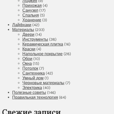
Лоджия
(9)
Прихожая
(4)
Санузел
(17)
Спальня
(5)
Хранение
(3)
Лайфхаки
(42)
Материалы
(233)
Двери
(14)
Инструменты
(38)
Керамическая плитка
(16)
Краски
(4)
Напольное покрытие
(28)
Обои
(10)
Окна
(15)
Потолок
(7)
Сантехника
(42)
Умный дом
(1)
Черновые материалы
(7)
Электрика
(40)
Полезные советы
(146)
Правильная технология
(64)
Свежие записи