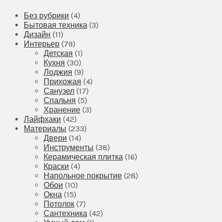
Без рубрики
(4)
Бытовая техника
(3)
Дизайн
(11)
Интерьер
(79)
Детская
(1)
Кухня
(30)
Лоджия
(9)
Прихожая
(4)
Санузел
(17)
Спальня
(5)
Хранение
(3)
Лайфхаки
(42)
Материалы
(233)
Двери
(14)
Инструменты
(38)
Керамическая плитка
(16)
Краски
(4)
Напольное покрытие
(28)
Обои
(10)
Окна
(15)
Потолок
(7)
Сантехника
(42)