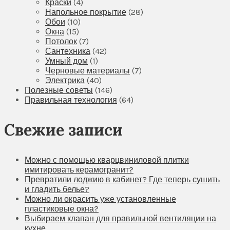
Краски
(4)
Напольное покрытие
(28)
Обои
(10)
Окна
(15)
Потолок
(7)
Сантехника
(42)
Умный дом
(1)
Черновые материалы
(7)
Электрика
(40)
Полезные советы
(146)
Правильная технология
(64)
Свежие записи
Можно с помощью кварцвиниловой плитки
имитировать керамогранит?
Превратили лоджию в кабинет? Где теперь сушить
и гладить белье?
Можно ли окрасить уже установленные
пластиковые окна?
Выбираем клапан для правильной вентиляции на
кухне