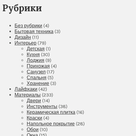
Рубрики
Без рубрики
(4)
Бытовая техника
(3)
Дизайн
(11)
Интерьер
(79)
Детская
(1)
Кухня
(30)
Лоджия
(9)
Прихожая
(4)
Санузел
(17)
Спальня
(5)
Хранение
(3)
Лайфхаки
(42)
Материалы
(233)
Двери
(14)
Инструменты
(38)
Керамическая плитка
(16)
Краски
(4)
Напольное покрытие
(28)
Обои
(10)
Окна
(15)