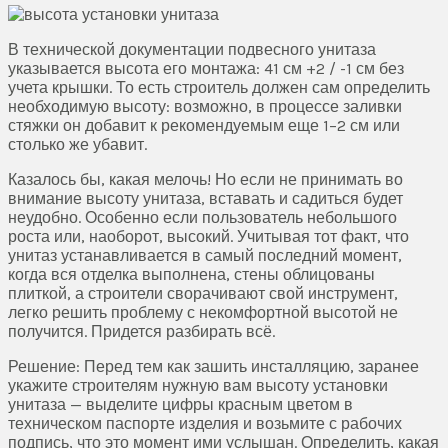
В технической документации подвесного унитаза
указывается высота его монтажа: 41 см +2 / -1 см без
учета крышки. То есть строитель должен сам определить
необходимую высоту: возможно, в процессе заливки
стяжки он добавит к рекомендуемым еще 1–2 см или
столько же убавит.
Казалось бы, какая мелочь! Но если не принимать во
внимание высоту унитаза, вставать и садиться будет
неудобно. Особенно если пользователь небольшого
роста или, наоборот, высокий. Учитывая тот факт, что
унитаз устанавливается в самый последний момент,
когда вся отделка выполнена, стены облицованы
плиткой, а строители сворачивают свой инструмент,
легко решить проблему с некомфортной высотой не
получится. Придется разбирать всё.
Решение: Перед тем как зашить инсталляцию, заранее
укажите строителям нужную вам высоту установки
унитаза — выделите цифры красным цветом в
техническом паспорте изделия и возьмите с рабочих
подпись, что это момент ими услышан. Определить, какая