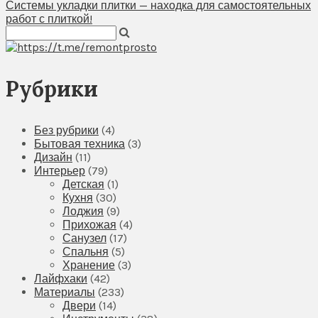
Системы укладки плитки — находка для самостоятельных
работ с плиткой!
Рубрики
Без рубрики
(4)
Бытовая техника
(3)
Дизайн
(11)
Интерьер
(79)
Детская
(1)
Кухня
(30)
Лоджия
(9)
Прихожая
(4)
Санузел
(17)
Спальня
(5)
Хранение
(3)
Лайфхаки
(42)
Материалы
(233)
Двери
(14)