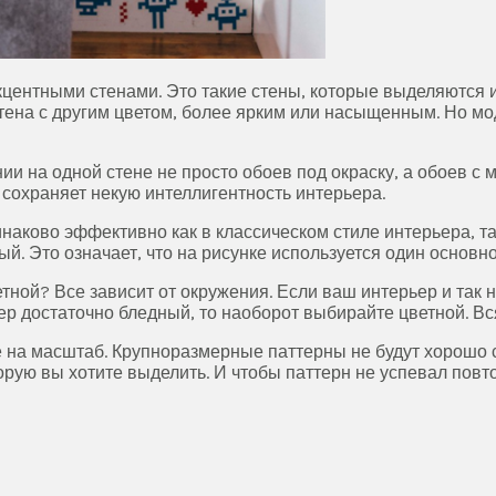
кцентными стенами. Это такие стены, которые выделяются
ена с другим цветом, более ярким или насыщенным. Но мода
и на одной стене не просто обоев под окраску, а обоев с
 сохраняет некую интеллигентность интерьера.
наково эффективно как в классическом стиле интерьера, та
й. Это означает, что на рисунке используется один основно
ной? Все зависит от окружения. Если ваш интерьер и так н
ер достаточно бледный, то наоборот выбирайте цветной. Вся
 на масштаб. Крупноразмерные паттерны не будут хорошо 
орую вы хотите выделить. И чтобы паттерн не успевал повт