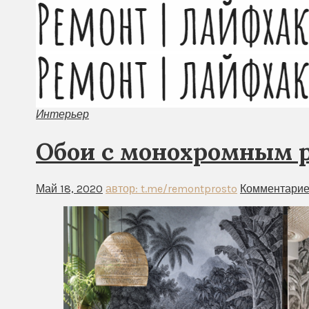
Интерьер
Обои с монохромным р
Май 18, 2020
автор: t.me/remontprosto
Комментарие