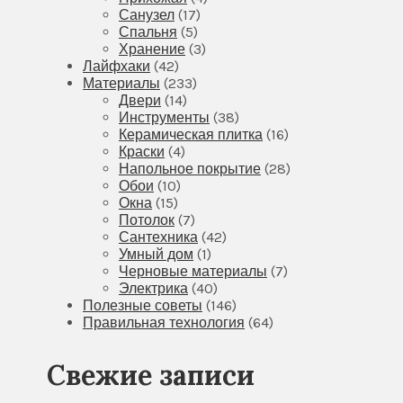
Санузел
(17)
Спальня
(5)
Хранение
(3)
Лайфхаки
(42)
Материалы
(233)
Двери
(14)
Инструменты
(38)
Керамическая плитка
(16)
Краски
(4)
Напольное покрытие
(28)
Обои
(10)
Окна
(15)
Потолок
(7)
Сантехника
(42)
Умный дом
(1)
Черновые материалы
(7)
Электрика
(40)
Полезные советы
(146)
Правильная технология
(64)
Свежие записи