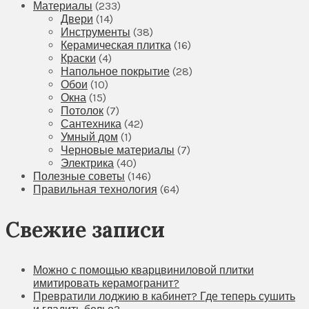
Материалы
(233)
Двери
(14)
Инструменты
(38)
Керамическая плитка
(16)
Краски
(4)
Напольное покрытие
(28)
Обои
(10)
Окна
(15)
Потолок
(7)
Сантехника
(42)
Умный дом
(1)
Черновые материалы
(7)
Электрика
(40)
Полезные советы
(146)
Правильная технология
(64)
Свежие записи
Можно с помощью кварцвиниловой плитки
имитировать керамогранит?
Превратили лоджию в кабинет? Где теперь сушить