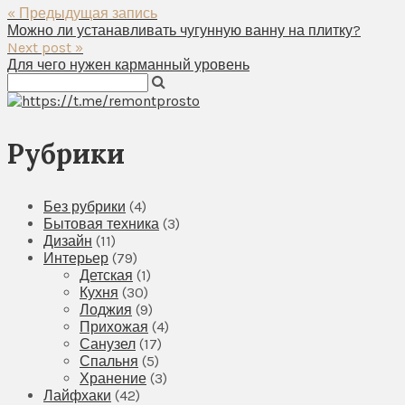
« Предыдущая запись
Можно ли устанавливать чугунную ванну на плитку?
Next post »
Для чего нужен карманный уровень
Рубрики
Без рубрики
(4)
Бытовая техника
(3)
Дизайн
(11)
Интерьер
(79)
Детская
(1)
Кухня
(30)
Лоджия
(9)
Прихожая
(4)
Санузел
(17)
Спальня
(5)
Хранение
(3)
Лайфхаки
(42)