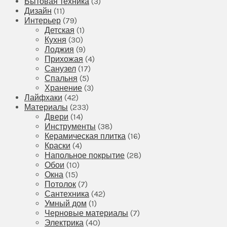
Бытовая техника
(3)
Дизайн
(11)
Интерьер
(79)
Детская
(1)
Кухня
(30)
Лоджия
(9)
Прихожая
(4)
Санузел
(17)
Спальня
(5)
Хранение
(3)
Лайфхаки
(42)
Материалы
(233)
Двери
(14)
Инструменты
(38)
Керамическая плитка
(16)
Краски
(4)
Напольное покрытие
(28)
Обои
(10)
Окна
(15)
Потолок
(7)
Сантехника
(42)
Умный дом
(1)
Черновые материалы
(7)
Электрика
(40)