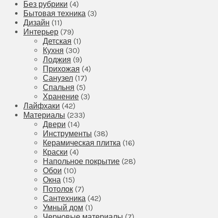
Без рубрики
(4)
Бытовая техника
(3)
Дизайн
(11)
Интерьер
(79)
Детская
(1)
Кухня
(30)
Лоджия
(9)
Прихожая
(4)
Санузел
(17)
Спальня
(5)
Хранение
(3)
Лайфхаки
(42)
Материалы
(233)
Двери
(14)
Инструменты
(38)
Керамическая плитка
(16)
Краски
(4)
Напольное покрытие
(28)
Обои
(10)
Окна
(15)
Потолок
(7)
Сантехника
(42)
Умный дом
(1)
Черновые материалы
(7)