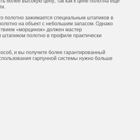
ть более высокую цену, так как к цене полотна еще
ти.
что полотно зажимается специальным штапиков в
полотно на объект с небольшим запасом. Однако
тствием «морщинок» должен мастер
ии штапиком полотно в профиле практически
пособ, и вы получите более гарантированный
 использования гарпунной системы нужно больше