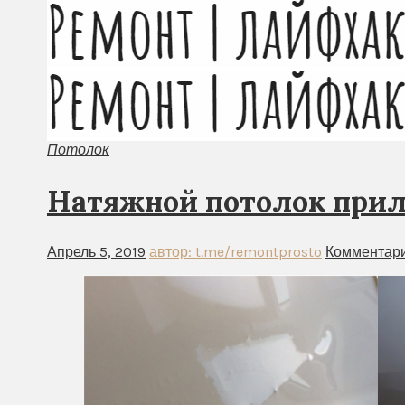
Потолок
Натяжной потолок прили
Апрель 5, 2019
автор: t.me/remontprosto
Комментари