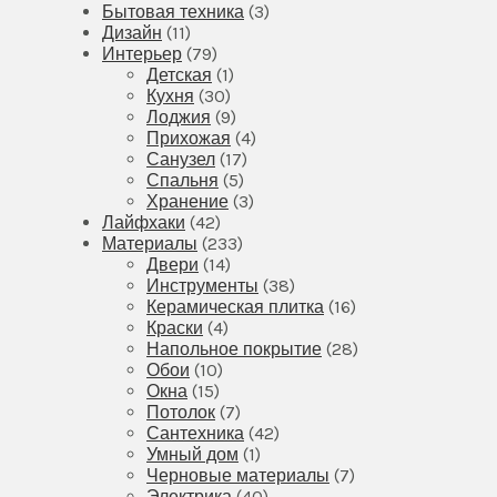
Бытовая техника
(3)
Дизайн
(11)
Интерьер
(79)
Детская
(1)
Кухня
(30)
Лоджия
(9)
Прихожая
(4)
Санузел
(17)
Спальня
(5)
Хранение
(3)
Лайфхаки
(42)
Материалы
(233)
Двери
(14)
Инструменты
(38)
Керамическая плитка
(16)
Краски
(4)
Напольное покрытие
(28)
Обои
(10)
Окна
(15)
Потолок
(7)
Сантехника
(42)
Умный дом
(1)
Черновые материалы
(7)
Электрика
(40)