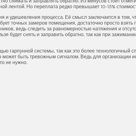
но снимать и заправлять обратно. Из минусов стоит отмети
нной лентой. Но переплата редко превышает 10-15% стоимос
я и удешевления процесса. Её смысл заключается в том, 
ебует точных замеров помещения, достаточно просто взять 
жников, ведь следить за равномерностью натяжения и отсу
льзя будет снять и заправить обратно, так как при зажиман
ью гарпунной системы, так как это более технологичный с
 это может быть тревожным сигналом. Ведь для организации
о не нужно.