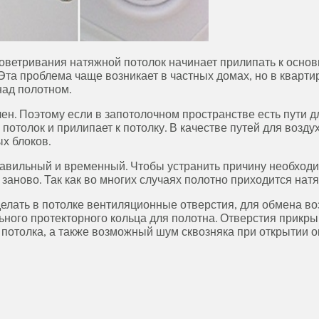
оветривания натяжной потолок начинает прилипать к основн
Эта проблема чаще возникает в частных домах, но в кварти
над полотном.
ен. Поэтому если в запотолочном пространстве есть пути дл
о потолок и прилипает к потолку. В качестве путей для во
х блоков.
равильный и временный. Чтобы устранить причину необходим
заново. Так как во многих случаях полотно приходится натя
елать в потолке вентиляционные отверстия, для обмена во
льного протекторного кольца для полотна. Отверстия прик
потолка, а также возможный шум сквозняка при открытии о