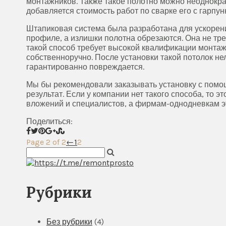
монтажников. Также такое полотно можно неоднократ
добавляется стоимость работ по сварке его с гарпу
Штапиковая система была разработана для ускорени
профиле, а излишки полотна обрезаются. Она не тр
такой способ требует высокой квалификации монта
собственноручно. После установки такой потолок не
гарантированно повреждается.
Мы бы рекомендовали заказывать установку с помощ
результат. Если у компании нет такого способа, то
вложений и специалистов, а фирмам-однодневкам эт
Поделиться:
Page 2 of 2
←
1
2
Рубрики
Без рубрики
(4)