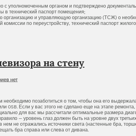
вано с уполномоченным органом и подтверждено документаль
ны в технический паспорт помещения;
 организацию и управляющую организацию (ТСЖ) о необхо
 комиссии по переустройству, технический паспорт жилог
левизора на стену
иев нет
вам необходимо позаботиться о том, чтобы она его выдержал
ли OSB. Если у вас этого не сделано еще на этапе ремонта
циально для вас мы рассчитали оптимальные размера диаго
равило — уровень глаз должен быть на уровне двух третьи
 в нем не отражались источники света (настенные бра, тор
ещать бра справа или слева от дивана.