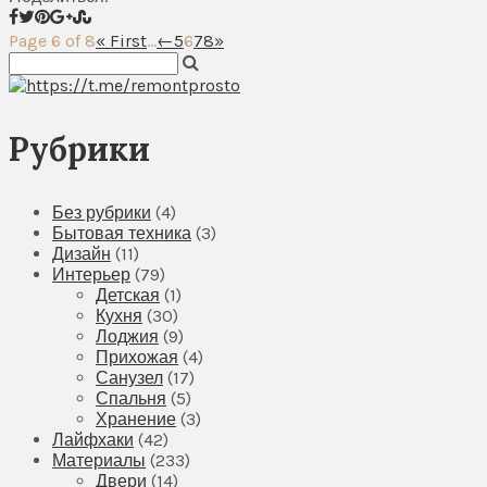
Page 6 of 8
« First
...
←
5
6
7
8
»
Рубрики
Без рубрики
(4)
Бытовая техника
(3)
Дизайн
(11)
Интерьер
(79)
Детская
(1)
Кухня
(30)
Лоджия
(9)
Прихожая
(4)
Санузел
(17)
Спальня
(5)
Хранение
(3)
Лайфхаки
(42)
Материалы
(233)
Двери
(14)