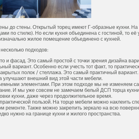
ены до стены. Открытый торец имеют Г-образные кухни. На с
ми по стилю). Но если кухня объединена с гостиной, то её
е изначально жилое помещение объединено с кухней.
несколько подходов:
то и фасад. Это самый простой с точки зрения дизайна вари
ьный вариант. Особенно если учесть тот факт, то практичес
акрытых полок / стеллажа. Это самый практичный вариант.
а улучшают внешний вид этой части мебели.
ъемными элементами. При этом подходе мы не изменяем са
ание. И мы уже совсем не замечаем белый ДСП торца кухни.
овки кухни, даже через продолжительное время.
практической пользой. На торце мебели можно наклеить сп
м ремонте. Также можно закрепить зеркало на всю поверхн
дко нужно на границе кухни и жилого пространства.