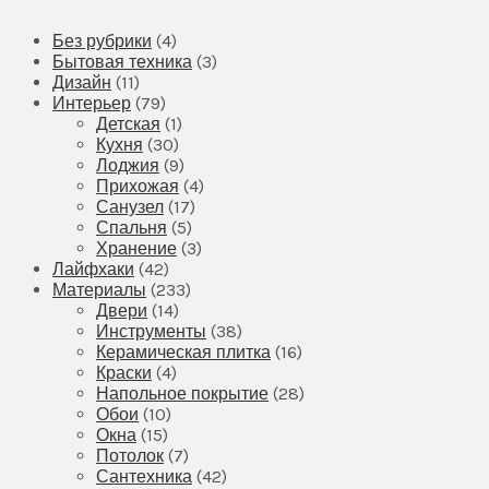
Без рубрики
(4)
Бытовая техника
(3)
Дизайн
(11)
Интерьер
(79)
Детская
(1)
Кухня
(30)
Лоджия
(9)
Прихожая
(4)
Санузел
(17)
Спальня
(5)
Хранение
(3)
Лайфхаки
(42)
Материалы
(233)
Двери
(14)
Инструменты
(38)
Керамическая плитка
(16)
Краски
(4)
Напольное покрытие
(28)
Обои
(10)
Окна
(15)
Потолок
(7)
Сантехника
(42)