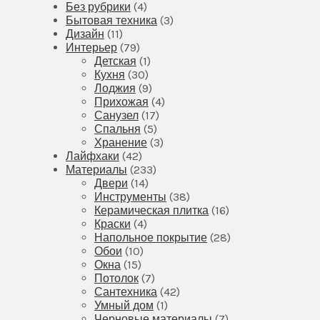
Без рубрики
(4)
Бытовая техника
(3)
Дизайн
(11)
Интерьер
(79)
Детская
(1)
Кухня
(30)
Лоджия
(9)
Прихожая
(4)
Санузел
(17)
Спальня
(5)
Хранение
(3)
Лайфхаки
(42)
Материалы
(233)
Двери
(14)
Инструменты
(38)
Керамическая плитка
(16)
Краски
(4)
Напольное покрытие
(28)
Обои
(10)
Окна
(15)
Потолок
(7)
Сантехника
(42)
Умный дом
(1)
Черновые материалы
(7)