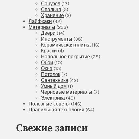
Санузел
(17)
Спальня
(5)
Хранение
(3)
Лайфхаки
(42)
Материалы
(233)
Двери
(14)
Инструменты
(38)
Керамическая плитка
(16)
Краски
(4)
Напольное покрытие
(28)
Обои
(10)
Окна
(15)
Потолок
(7)
Сантехника
(42)
Умный дом
(1)
Черновые материалы
(7)
Электрика
(40)
Полезные советы
(146)
Правильная технология
(64)
Свежие записи