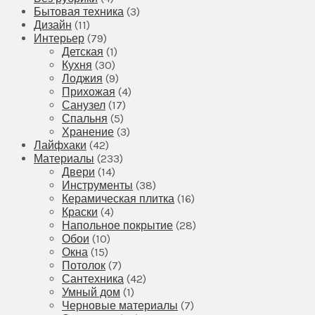
Бытовая техника
(3)
Дизайн
(11)
Интерьер
(79)
Детская
(1)
Кухня
(30)
Лоджия
(9)
Прихожая
(4)
Санузел
(17)
Спальня
(5)
Хранение
(3)
Лайфхаки
(42)
Материалы
(233)
Двери
(14)
Инструменты
(38)
Керамическая плитка
(16)
Краски
(4)
Напольное покрытие
(28)
Обои
(10)
Окна
(15)
Потолок
(7)
Сантехника
(42)
Умный дом
(1)
Черновые материалы
(7)